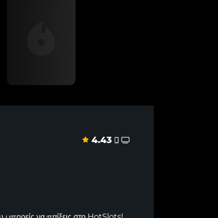
4.43
υ μπορείς να παίξεις στο HotSlots!