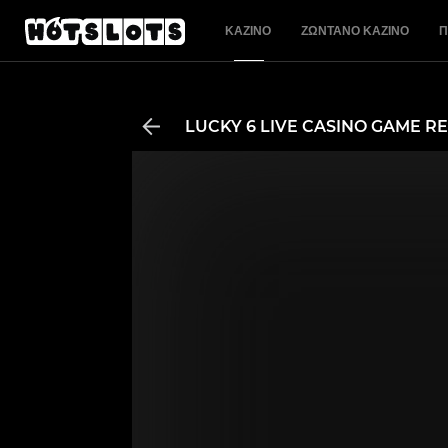
ΚΑΖΊΝΟ
ΖΩΝΤΑΝΌ ΚΑΖΊΝΟ
Π
LUCKY 6 LIVE CASINO GAME R