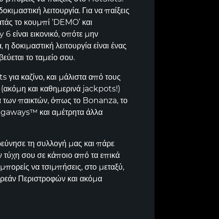
κιμαστική λειτουργία. Για να παίξεις
Πατάς το κουμπί ‘DEMO’ και
6 είναι εικονικό, οπότε μην
 η δοκιμαστική λειτουργία είναι ένας
εύεται το ταμείο σου.
ts
για καζίνο, και μάλιστα από τους
(ακόμη και
καθημερινά jackpots
!)
να των παικτών, όπως το Bonanza, το
gaways™ και αμέτρητα άλλα
εύνησε τη συλλογή μας και πάρε
ν τύχη σου σε κάποιο από τα επικά
 μπορείς να τσιμπήσεις, στο μεταξύ,
ρεάν Περιστροφών και ακόμα