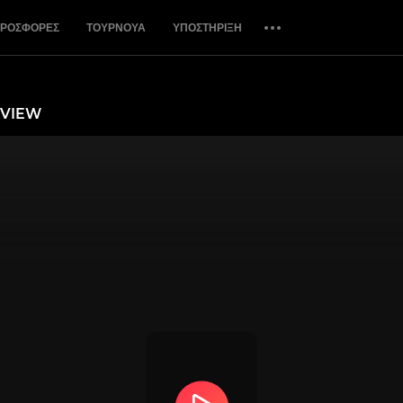
ΡΟΣΦΟΡΈΣ
ΤΟΥΡΝΟΥΆ
ΥΠΟΣΤΉΡΙΞΗ
EVIEW