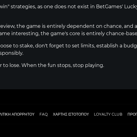
win" strategies, as one does not exist in BetGames' Luck
 review, the game is entirely dependent on chance, and a
ame interesting, the game's core is entirely chance-base
se to stake, don't forget to set limits, establish a bud
sponsibly.
 to lose. When the fun stops, stop playing.
ΛΙΤΙΚΉ ΑΠΟΡΡΉΤΟΥ
FAQ
ΧΆΡΤΗΣ ΙΣΤΟΤΌΠΟΥ
LOYALTY CLUB
ΠΡΌΓ