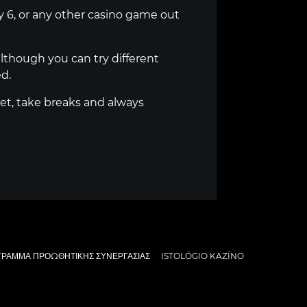
y 6, or any other casino game out
lthough you can try different
d.
get, take breaks and always
ΡΑΜΜΑ ΠΡΟΩΘΗΤΙΚΉΣ ΣΥΝΕΡΓΑΣΊΑΣ
ISTOLÓGIO KAZÍNO