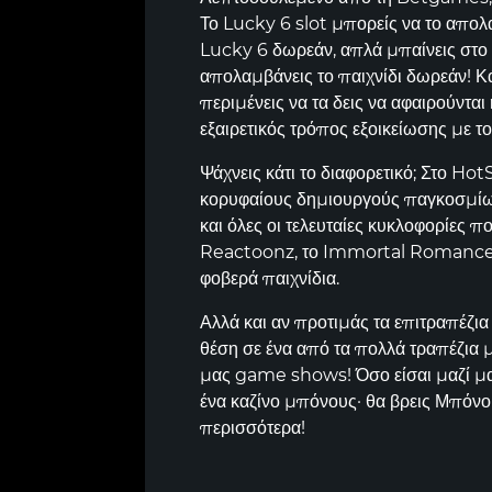
Το Lucky 6 slot μπορείς να το απολα
Lucky 6 δωρεάν, απλά μπαίνεις στο H
απολαμβάνεις το παιχνίδι δωρεάν! Κά
περιμένεις να τα δεις να αφαιρούνται
εξαιρετικός τρόπος εξοικείωσης με το
Ψάχνεις κάτι το διαφορετικό; Στο Ho
κορυφαίους δημιουργούς παγκοσμίως
και όλες οι τελευταίες κυκλοφορίες 
Reactoonz, το Immortal Romance™
φοβερά παιχνίδια.
Αλλά και αν προτιμάς τα επιτραπέζια
θέση σε ένα από τα πολλά τραπέζια μ
μας game shows! Όσο είσαι μαζί μας,
ένα
καζίνο μπόνους
· θα βρεις
Μπόνο
περισσότερα!