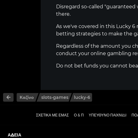
Disregard so-called "guaranteed 
there.
As we've covered in this Lucky 6
betting strategies to make the g
Regardless of the amount you choo
conduct your online gambling re
Do not bet funds you cannot bear
Καζίνο
slots-games
lucky-6
ΣΧΕΤΙΚΆ ΜΕ ΕΜΆΣ
Ο & Π
ΥΠΕΎΘΥΝΟ ΠΑΙΧΝΊΔΙ
ΠΟ
ΆΔΕΙΑ